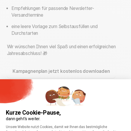
Empfehlungen für passende Newsletter-
Versandtermine
eine leere Vorlage zum Selbstausfüllen und
Durchstarten
Wir wünschen Ihnen viel Spaß und einen erfolgreichen
Jahresabschluss! 🎁
Kampagnenplan jetzt kostenlos downloaden
Kurze Cookie-Pause,
Wiebke
dann geht's weiter.
Einwilligungsmanagementplattform: Passen Sie
Hey, ich bin Wiebke! Meine geheime
Axeptio consent
Unsere Website nutzt Cookies, damit wir Ihnen das bestmögliche
Superkraft ist Gedankenlesen – ich kann