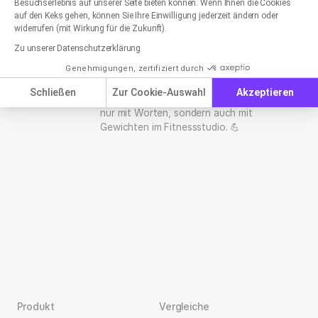
Besuchserlebnis auf unserer Seite bieten können. Wenn Ihnen die Cookies
mich gut in unsere Leser:innen
auf den Keks gehen, können Sie Ihre Einwilligung jederzeit ändern oder
hineinversetzen und verstehe, welche Infos
widerrufen (mit Wirkung für die Zukunft).
sie brauchen. Weil ich neben tollen Büchern
Zu unserer Datenschutzerklärung
auch Sprache an sich spannend finde, bin
Genehmigungen, zertifiziert durch
ich Content Managerin geworden und
schreibe jetzt gerne „rapidmailige“ Texte. In
Schließen
Zur Cookie-Auswahl
Akzeptieren
meiner Freizeit hantiere ich übrigens nicht
nur mit Worten, sondern auch mit
Gewichten im Fitnessstudio. 💪
Produkt
Vergleiche