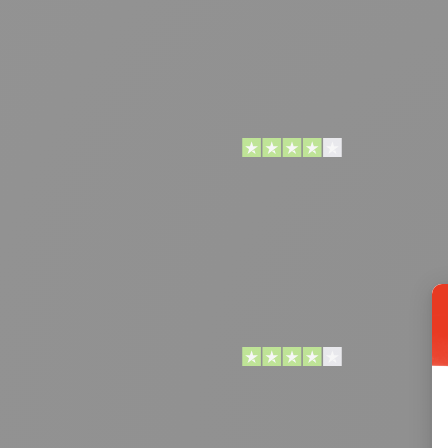
entgegenkommendes ERREICHBARES Team!
Alles Bestens
Alles Bestens, zum weiterempfehlen!
Sehr intuitive Plattform und guter Support
Sehr intuitive Plattform und guter Support, leider
funktioniert die KI Headergenerierung seit ein
paar Monaten nicht mehr ordentlich. Bitte eine