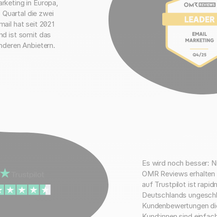
rketing in Europa,
 Quartal die zwei
ail hat seit 2021
nd ist somit das
nderen Anbietern.
Es wird noch besser: N
OMR Reviews erhalten 
auf Trustpilot ist rap
Deutschlands ungeschl
Kundenbewertungen die
4,5
(2.663)
Kund:innen sind einfach