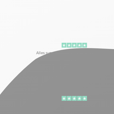
Alles super
Alles super! rapidmail ist benutzerfreundlich,
zuverlässig und unkompliziert. Der Versand
funktioniert reibungslos – klare Empfehlung!
Sehr gut
Gute Maske für die Newsletter, freundliches,