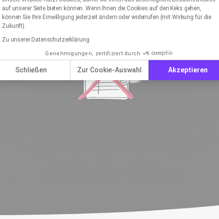
werden.
auf unserer Seite bieten können. Wenn Ihnen die Cookies auf den Keks gehen,
können Sie Ihre Einwilligung jederzeit ändern oder widerrufen (mit Wirkung für die
Zukunft).
Zu unserer Datenschutzerklärung
Genehmigungen, zertifiziert durch
Schließen
Zur Cookie-Auswahl
Akzeptieren
Kein Versand an gekaufte
E-Mail-Adressen
Wir stellen Rechtssicherheit über unsere
ch
Einnahmen: Unser Team schaltet neue
Kundenkonten erst nach Prüfung der
Empfängerlisten-Qualität frei.