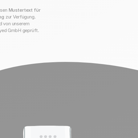
losen
Mustertext für
ng
zur Verfügung.
d von unserem
eyed GmbH geprüft.
e