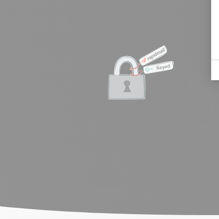
von Dritten einsehbar.
Datenschutzbeauftragter
Keyed GmbH
Durch die enge Zusammenarbeit mit unserem
Datenschutz-Partner Keyed bleibt unser Tool au
bei Gesetzesänderungen immer rechtssicher.