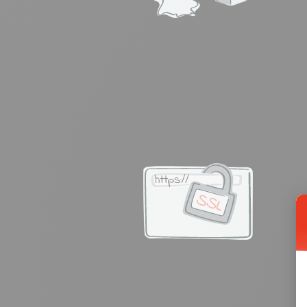
Deutscher Serverstandort
Alle Daten werden auf Servern in Deutschland
gespeichert. Es besteht kein Risiko der
Datenübermittlung in ein Drittland
oder einer
Abhängigkeit von US-Konzernen.
SSL-Verschlüsselung
Dank der 256bit-SSL-Verschlüsselung sind alle
Datenübertragungen mit rapidmail sicher und nic