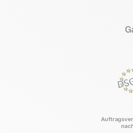
G
Auftragsver
nac