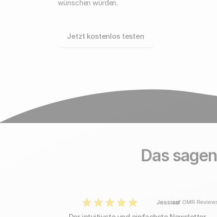
wünschen würden.
Jetzt kostenlos testen
Das sagen
Jessica
auf OMR Review
Der intuitivste und einfachste Newsletter