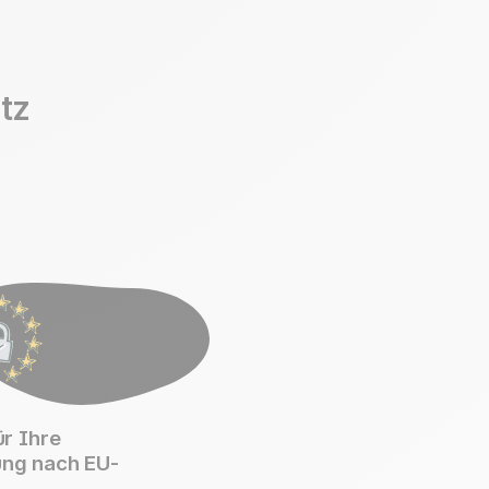
tz
r Ihre
ung nach EU-
O