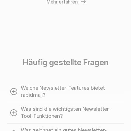
Mehr erfahren
Häufig gestellte Fragen
Welche Newsletter-Features bietet
rapidmail?
Die rapidmail Newsletter-Features umfassen alle
Was sind die wichtigsten Newsletter-
wichtigen Funktionen für Ihr E-Mail-Marketing:
Tool-Funktionen?
Newsletter erstellen, versenden und auswerten sowie
Kontakte gewinnen und verwalten. Mit den
Die folgenden rapidmail-Funktionen sind für eine
Was zeichnet ein gutes Newsletter-