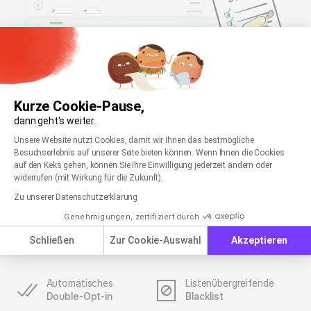
Kurze Cookie-Pause,
dann geht's weiter.
Newsletter-Kontakte verwalten:
Einwilligungsmanagementplattform: Passen Sie
Axeptio consent
Unsere Website nutzt Cookies, damit wir Ihnen das bestmögliche
übersichtlich & DSGVO-konform
Besuchserlebnis auf unserer Seite bieten können. Wenn Ihnen die Cookies
auf den Keks gehen, können Sie Ihre Einwilligung jederzeit ändern oder
widerrufen (mit Wirkung für die Zukunft).
Profitieren Sie mit rapidmail von vielen Optionen zum
Importieren, Organisieren und Pflegen Ihrer Newsletter-
Zu unserer Datenschutzerklärung
Kontaktlisten und stellen Sie so einen professionellen,
Genehmigungen, zertifiziert durch
langlebigen Kontakt zu Ihrer Zielgruppe sicher – natürlich
Schließen
Zur Cookie-Auswahl
Akzeptieren
immer zu 100 % datenschutzkonform.
Automatisches
Listenübergreifende
Double-Opt-in
Blacklist