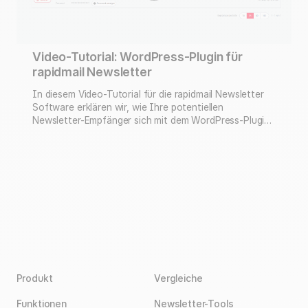
Video-Tutorial: WordPress-Plugin für
rapidmail Newsletter
In diesem Video-Tutorial für die rapidmail Newsletter
Software erklären wir, wie Ihre potentiellen
Newsletter-Empfänger sich mit dem WordPress-Plugin
direkt auf Ihrer WordPress-Website für Ihren
Newsletter anmelden können. Natürlich geschieht die
Newsletter-Anmeldung DSGVO-konform via Double-
Opt-In Verfahren. Erfahren Sie in diesem
Anleitungsvideo, wie Sie das WordPress-Plugin für das
rapidmail Newsletter System installieren und einstellen
können.
Produkt
Vergleiche
Funktionen
Newsletter-Tools