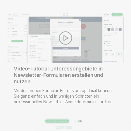
basierend auf der Aktivität der Empfänger in einem
zuvor versendeten Mailing versendet wird. In diesem
Video-Tutorial zeigen wir die Vorgehensweise zur
Erstellung und zum Versand eines Follow-Up
Newsletter.
Video-Tutorial: Interessengebiete in
Newsletter-Formularen erstellen und
nutzen
Mit dem neuen Formular-Editor von rapidmail können
Sie ganz einfach und in wenigen Schritten ein
professionelles Newsletter-Anmeldeformular für Ihre
Website erstellen. In unserem Video Tutorial erklären
wir Ihnen im Detail, wie Sie Interessengebiete in ihrem
Anmeldeformular anlegen und für ihre Newsletter
nutzen: Werfen Sie auch einen Blick in unseren
Hilfeartikel zum Erstellen eines Newsletter-