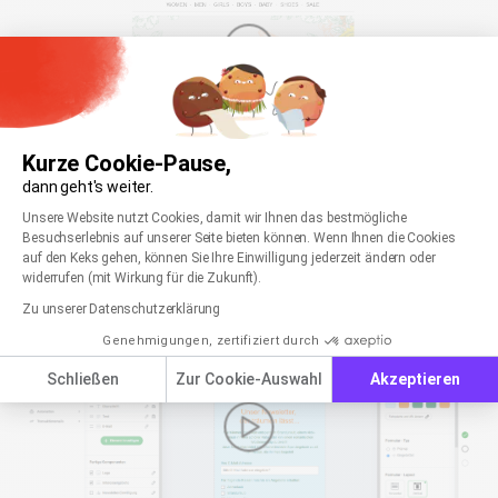
Anmeldeformulars und …
Kurze Cookie-Pause,
Video-Tutorial: Marketing Automation mit
rapidmail – Geburtstagsgrüße
dann geht's weiter.
Einwilligungsmanagementplattform: Passen Sie
Axeptio consent
Unsere Website nutzt Cookies, damit wir Ihnen das bestmögliche
In diesem Video-Tutorial für die rapidmail Newsletter
Besuchserlebnis auf unserer Seite bieten können. Wenn Ihnen die Cookies
Software erklären wir, wie Sie mittels
auf den Keks gehen, können Sie Ihre Einwilligung jederzeit ändern oder
Geburtstagsmailings Ihren Kunden automatisch
widerrufen (mit Wirkung für die Zukunft).
personalisierte Geburtstagsgrüße senden können.
Mittels Geburtstagsmailings können Sie Ihren
Zu unserer Datenschutzerklärung
Empfängern einen persönlichen Geburtstagsgruß
Genehmigungen, zertifiziert durch
senden. Personalisieren Sie die E-Mail, indem Sie über
Anredeformeln den Adressaten mit dem Namen
Schließen
Zur Cookie-Auswahl
Akzeptieren
ansprechen. Durch individuelle Geburtstags-E-Mails an
Ihre Kunden können Sie nicht nur …