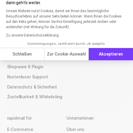
dann geht's weiter.
Einwilligungsmanagementplattform: Passen Sie
Axeptio consent
Unsere Website nutzt Cookies, damit wir Ihnen das bestmögliche
Besuchserlebnis auf unserer Seite bieten können. Wenn Ihnen die Cookies
auf den Keks gehen, können Sie Ihre Einwilligung jederzeit ändern oder
Produkt
Vergleiche
widerrufen (mit Wirkung für die Zukunft).
Zu unserer Datenschutzerklärung
Funktionen
Newsletter-Tools
Genehmigungen, zertifiziert durch
Preise
Mailchimp-Alternativen
Schließen
Zur Cookie-Auswahl
Akzeptieren
Newsletter-Vorlagen
Brevo-Alternativen
Shopware 6 Plugin
Kostenloser Support
Datenschutz & Sicherheit
Zustellbarkeit & Whitelisting
rapidmail für
Unternehmen
E-Commerce
Über uns