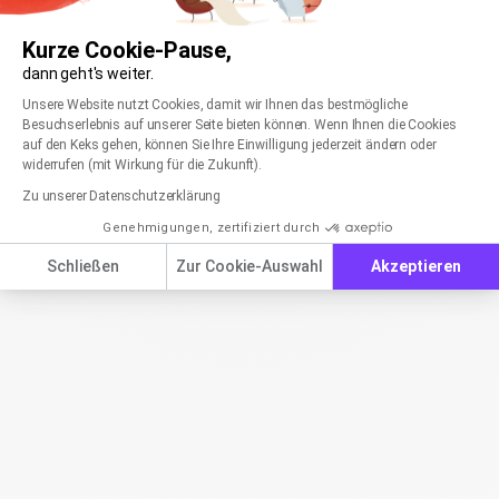
Kurze Cookie-Pause,
dann geht's weiter.
Einwilligungsmanagementplattform: Passen Sie
Axeptio consent
Unsere Website nutzt Cookies, damit wir Ihnen das bestmögliche
Besuchserlebnis auf unserer Seite bieten können. Wenn Ihnen die Cookies
auf den Keks gehen, können Sie Ihre Einwilligung jederzeit ändern oder
widerrufen (mit Wirkung für die Zukunft).
Zu unserer Datenschutzerklärung
Genehmigungen, zertifiziert durch
Schließen
Zur Cookie-Auswahl
Akzeptieren