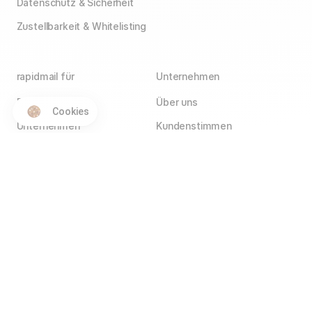
Datenschutz & Sicherheit
Zustellbarkeit & Whitelisting
rapidmail für
Unternehmen
E-Commerce
Über uns
Cookies
Unternehmen
Kundenstimmen
Agenturen
Blog
Vereine
Jobs
Wir stellen ein!
Selbstständige
Kontakt
Hotels
Service Partner
Affiliate Partner