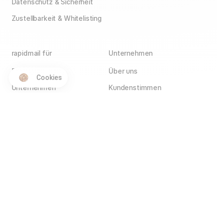
Datenschutz & Sicherheit
Zustellbarkeit & Whitelisting
rapidmail für
Unternehmen
E-Commerce
Über uns
Cookies
Unternehmen
Kundenstimmen
Agenturen
Blog
Vereine
Jobs
Wir stellen ein!
Selbstständige
Kontakt
Hotels
Service Partner
Affiliate Partner