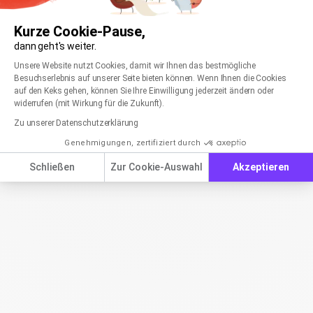
Kurze Cookie-Pause,
dann geht's weiter.
Einwilligungsmanagementplattform: Passen Sie
Axeptio consent
Unsere Website nutzt Cookies, damit wir Ihnen das bestmögliche
Besuchserlebnis auf unserer Seite bieten können. Wenn Ihnen die Cookies
auf den Keks gehen, können Sie Ihre Einwilligung jederzeit ändern oder
widerrufen (mit Wirkung für die Zukunft).
Zu unserer Datenschutzerklärung
Genehmigungen, zertifiziert durch
Schließen
Zur Cookie-Auswahl
Akzeptieren