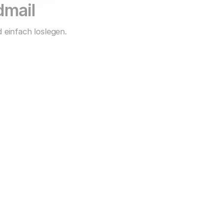
idmail
 einfach loslegen.
Support