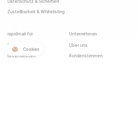
Datenschutz & Sicherheit
Zustellbarkeit & Whitelisting
rapidmail für
Unternehmen
E-Commerce
Über uns
Cookies
Unternehmen
Kundenstimmen
Agenturen
Blog
Vereine
Jobs
Wir stellen ein!
Selbstständige
Kontakt
Hotels
Service Partner
Affiliate Partner