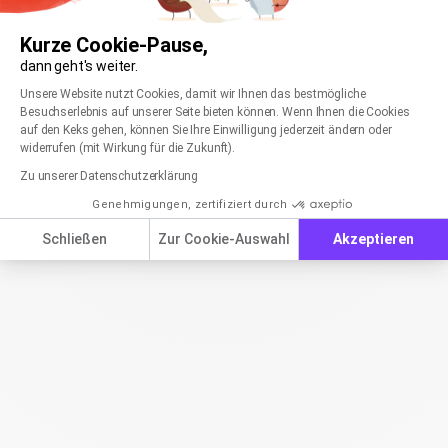
Kurze Cookie-Pause,
dann geht's weiter.
Einwilligungsmanagementplattform: Passen Sie
Axeptio consent
Unsere Website nutzt Cookies, damit wir Ihnen das bestmögliche
Besuchserlebnis auf unserer Seite bieten können. Wenn Ihnen die Cookies
auf den Keks gehen, können Sie Ihre Einwilligung jederzeit ändern oder
widerrufen (mit Wirkung für die Zukunft).
Zu unserer Datenschutzerklärung
Genehmigungen, zertifiziert durch
Schließen
Zur Cookie-Auswahl
Akzeptieren