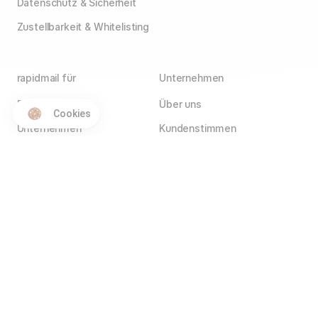
Datenschutz & Sicherheit
Zustellbarkeit & Whitelisting
rapidmail für
Unternehmen
E-Commerce
Über uns
Cookies
Unternehmen
Kundenstimmen
Agenturen
Blog
Vereine
Jobs
Wir stellen ein!
Selbstständige
Kontakt
Hotels
Service Partner
Affiliate Partner