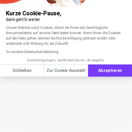
Kurze Cookie-Pause,
dann geht's weiter.
Einwilligungsmanagementplattform: Passen Sie
Axeptio consent
Unsere Website nutzt Cookies, damit wir Ihnen das bestmögliche
Besuchserlebnis auf unserer Seite bieten können. Wenn Ihnen die Cookies
auf den Keks gehen, können Sie Ihre Einwilligung jederzeit ändern oder
widerrufen (mit Wirkung für die Zukunft).
Zu unserer Datenschutzerklärung
Genehmigungen, zertifiziert durch
Schließen
Zur Cookie-Auswahl
Akzeptieren