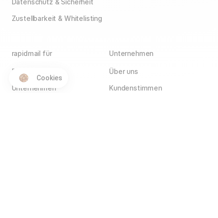
Datenschutz & Sicherheit
Zustellbarkeit & Whitelisting
rapidmail für
Unternehmen
E-Commerce
Über uns
Cookies
Unternehmen
Kundenstimmen
Agenturen
Blog
Vereine
Jobs
Wir stellen ein!
Selbstständige
Kontakt
Hotels
Service Partner
Affiliate Partner