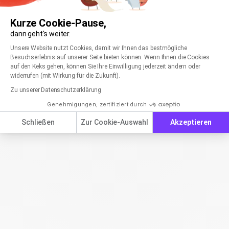
Kurze Cookie-Pause,
dann geht's weiter.
Einwilligungsmanagementplattform: Passen Sie
Axeptio consent
Unsere Website nutzt Cookies, damit wir Ihnen das bestmögliche
Besuchserlebnis auf unserer Seite bieten können. Wenn Ihnen die Cookies
auf den Keks gehen, können Sie Ihre Einwilligung jederzeit ändern oder
widerrufen (mit Wirkung für die Zukunft).
Zu unserer Datenschutzerklärung
Genehmigungen, zertifiziert durch
Schließen
Zur Cookie-Auswahl
Akzeptieren