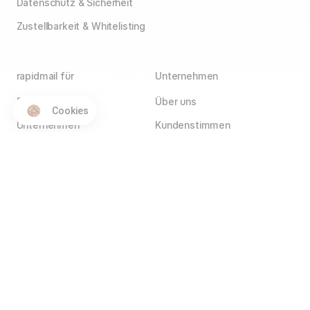
Datenschutz & Sicherheit
Zustellbarkeit & Whitelisting
rapidmail für
Unternehmen
E-Commerce
Über uns
Cookies
Unternehmen
Kundenstimmen
Agenturen
Blog
Vereine
Jobs
Wir stellen ein!
Selbstständige
Kontakt
Hotels
Service Partner
Affiliate Partner