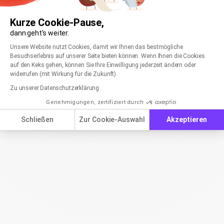
Kurze Cookie-Pause,
dann geht's weiter.
Einwilligungsmanagementplattform: Passen Sie
Axeptio consent
Unsere Website nutzt Cookies, damit wir Ihnen das bestmögliche
Besuchserlebnis auf unserer Seite bieten können. Wenn Ihnen die Cookies
auf den Keks gehen, können Sie Ihre Einwilligung jederzeit ändern oder
widerrufen (mit Wirkung für die Zukunft).
Zu unserer Datenschutzerklärung
Genehmigungen, zertifiziert durch
Schließen
Zur Cookie-Auswahl
Akzeptieren