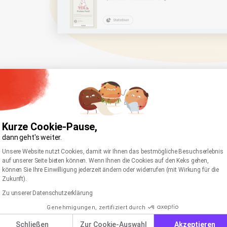
Darunter finden Sie die in Ihrer Automationsreihe enth
Mailings
, sowie den Reiter
Verlauf
.
👀 Wir schauen uns kurz an, was sich hier verbirgt:
Kurze Cookie-Pause,
Mailings
dann geht's weiter.
Für jedes Mailing wird eine eigene Statistik erstellt. R
Einwilligungsmanagementplattform: Passen Sie I
Axeptio consent
Unsere Website nutzt Cookies, damit wir Ihnen das bestmögliche Besuchserlebnis
die wichtigsten Zahlen auf einen Blick: Versendet, Geö
auf unserer Seite bieten können. Wenn Ihnen die Cookies auf den Keks gehen,
Detailansicht öffnen, indem Sie auf die Zahlen klicke
können Sie Ihre Einwilligung jederzeit ändern oder widerrufen (mit Wirkung für die
Zukunft).
💡 Öffnen Sie die Detailansicht eines Mailings, befind
Zu unserer Datenschutzerklärung
Dieses kennen Sie wahrscheinlich bereits von Ihren g
Genehmigungen, zertifiziert durch
erklären wir alle
wichtigen Kennzahlen des Statist
Schließen
Zur Cookie-Auswahl
Akzeptieren