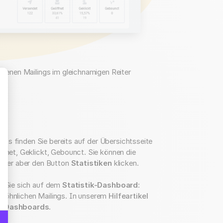
altenen Mailings im gleichnamigen Reiter
echts finden Sie bereits auf der Übersichtsseite
hre Optionen an
ffnet, Geklickt, Gebounct. Sie können die
n oder aber den Button
Statistiken
klicken.
en Sie sich auf dem
Statistik-Dashboard
:
ewöhnlichen Mailings. In unserem
Hilfeartikel
ik-Dashboards
.