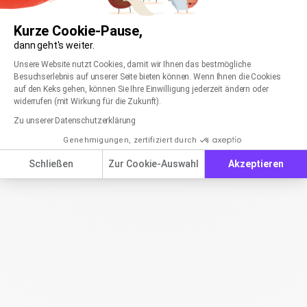
Kurze Cookie-Pause,
dann geht's weiter.
Einwilligungsmanagementplattform: Passen Sie
Axeptio consent
Unsere Website nutzt Cookies, damit wir Ihnen das bestmögliche
Besuchserlebnis auf unserer Seite bieten können. Wenn Ihnen die Cookies
auf den Keks gehen, können Sie Ihre Einwilligung jederzeit ändern oder
widerrufen (mit Wirkung für die Zukunft).
Zu unserer Datenschutzerklärung
Genehmigungen, zertifiziert durch
Schließen
Zur Cookie-Auswahl
Akzeptieren