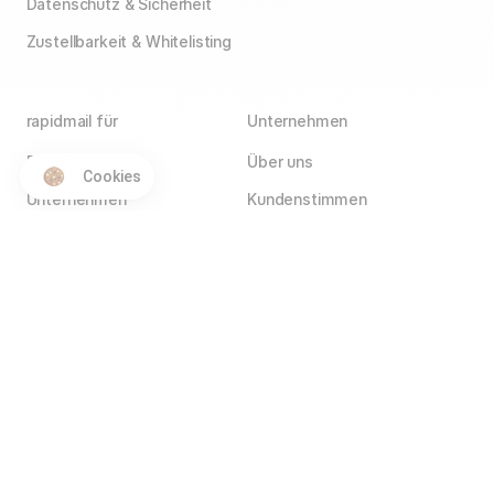
Datenschutz & Sicherheit
Zustellbarkeit & Whitelisting
rapidmail für
Unternehmen
E-Commerce
Über uns
Cookies
Unternehmen
Kundenstimmen
Agenturen
Blog
Vereine
Jobs
Wir stellen ein!
Selbstständige
Kontakt
Hotels
Service Partner
Affiliate Partner