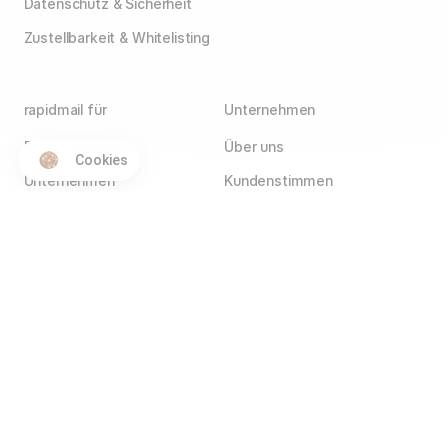
Datenschutz & Sicherheit
Zustellbarkeit & Whitelisting
rapidmail für
Unternehmen
E-Commerce
Über uns
Cookies
Unternehmen
Kundenstimmen
Agenturen
Blog
Vereine
Jobs
Wir stellen ein!
Selbstständige
Kontakt
Hotels
Service Partner
Affiliate Partner