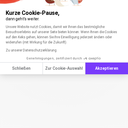
Kurze Cookie-Pause,
dann geht's weiter.
Einwilligungsmanagementplattform: Passen Sie
Axeptio consent
Unsere Website nutzt Cookies, damit wir Ihnen das bestmögliche
Besuchserlebnis auf unserer Seite bieten können. Wenn Ihnen die Cookies
auf den Keks gehen, können Sie Ihre Einwilligung jederzeit ändern oder
widerrufen (mit Wirkung für die Zukunft).
Zu unserer Datenschutzerklärung
Genehmigungen, zertifiziert durch
Schließen
Zur Cookie-Auswahl
Akzeptieren