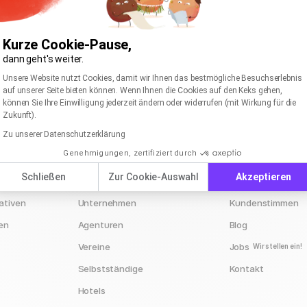
Kurze Cookie-Pause,
dann geht's weiter.
Einwilligungsmanagementplattform: Passen Sie I
Axeptio consent
Unsere Website nutzt Cookies, damit wir Ihnen das bestmögliche Besuchserlebnis
auf unserer Seite bieten können. Wenn Ihnen die Cookies auf den Keks gehen,
können Sie Ihre Einwilligung jederzeit ändern oder widerrufen (mit Wirkung für die
Zukunft).
Zu unserer Datenschutzerklärung
rapidmail für
Unternehmen
Genehmigungen, zertifiziert durch
Schließen
Zur Cookie-Auswahl
Akzeptieren
E-Commerce
Über uns
ativen
Unternehmen
Kundenstimmen
en
Agenturen
Blog
Vereine
Jobs
Wir stellen ein!
Selbstständige
Kontakt
Hotels