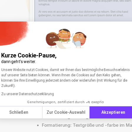
Für eine optimale Lesbarkeit sollten Sie darauf achten
Kurze Cookie-Pause,
gewählte
Textfarbe
kontrastreich genug sind.
dann geht's weiter.
Einwilligungsmanagementplattform: Passen Sie I
Axeptio consent
Unsere Website nutzt Cookies, damit wir Ihnen das bestmögliche Besuchserlebnis
auf unserer Seite bieten können. Wenn Ihnen die Cookies auf den Keks gehen,
können Sie Ihre Einwilligung jederzeit ändern oder widerrufen (mit Wirkung für die
Zukunft).
Ähnliche Artikel
Zu unserer Datenschutzerklärung
Genehmigungen, zertifiziert durch
Formatierung: Breite eines Elements im Ne
Schließen
Zur Cookie-Auswahl
Akzeptieren
Formatierung: Hintergrundbilder für Text
Formatierung: Textgröße und -farbe im Mai