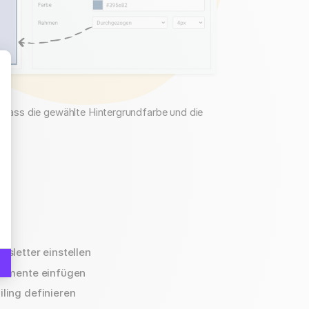
, dass die gewählte Hintergrundfarbe und die
hre Optionen an
wsletter einstellen
elemente einfügen
ling definieren