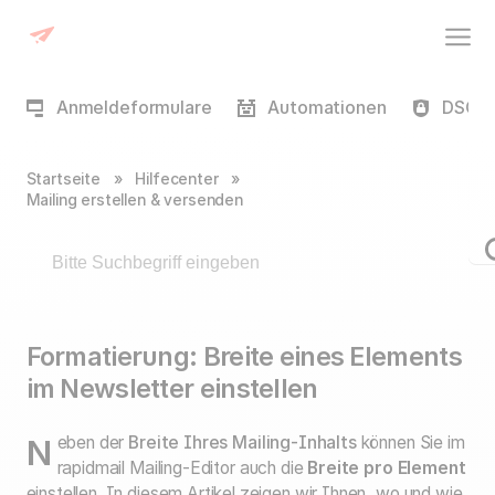
Anmeldeformulare
Automationen
DSGVO
Startseite
»
Hilfecenter
»
Mailing erstellen & versenden
Formatierung: Breite eines Elements
im Newsletter einstellen
Neben der
Breite Ihres Mailing-Inhalts
können Sie im
rapidmail Mailing-Editor auch die
Breite pro Element
einstellen. In diesem Artikel zeigen wir Ihnen, wo und wie