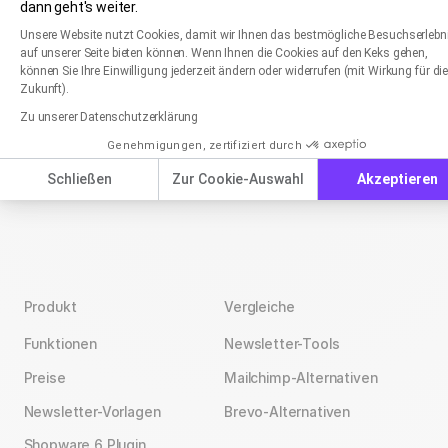
dann geht's weiter.
War dieser Artikel hilfreich?
Einwilligungsmanagementplattform: Passen Sie
Axeptio consent
Unsere Website nutzt Cookies, damit wir Ihnen das bestmögliche Besuchserlebn
auf unserer Seite bieten können. Wenn Ihnen die Cookies auf den Keks gehen,
Ja
können Sie Ihre Einwilligung jederzeit ändern oder widerrufen (mit Wirkung für di
Zukunft).
Nein
Zu unserer Datenschutzerklärung
Genehmigungen, zertifiziert durch
Schließen
Zur Cookie-Auswahl
Akzeptieren
Produkt
Vergleiche
Funktionen
Newsletter-Tools
Preise
Mailchimp-Alternativen
Newsletter-Vorlagen
Brevo-Alternativen
Shopware 6 Plugin