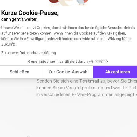
Kurze Cookie-Pause,
dann geht's weiter.
Einwilligungsmanagementplattform: Passen Sie I
Axeptio consent
Leider kommt es bei verschiedenen E-Mail-Clients un
Unsere Website nutzt Cookies, damit wir Ihnen das bestmögliche Besuchserlebnis
auf unserer Seite bieten können. Wenn Ihnen die Cookies auf den Keks gehen,
Unterschieden in der generellen Anzeige und der ange
können Sie Ihre Einwilligung jederzeit ändern oder widerrufen (mit Wirkung für die
schwierig, eine konkrete Empfehlung auszusprechen. 
Zukunft).
zwischen 100 und 130 Zeichen
bewegt, sollte die Da
Zu unserer Datenschutzerklärung
Genehmigungen, zertifiziert durch
💡 Unser Tipp:
Schließen
Zur Cookie-Auswahl
Akzeptieren
Senden Sie sich eine
Testmail
zu, bevor Sie Ihr
können Sie im Vorfeld prüfen, ob und wie Ihr Pr
in verschiedenen E-Mail-Programmen angezeigt wi