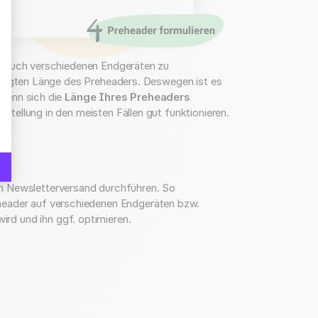
hre Optionen an
d auch verschiedenen Endgeräten zu
zeigten Länge des Preheaders. Deswegen ist es
Wenn sich die
Länge Ihres Preheaders
rstellung in den meisten Fällen gut funktionieren.
en Newsletterversand durchführen. So
eheader auf verschiedenen Endgeräten bzw.
rd und ihn ggf. optimieren.