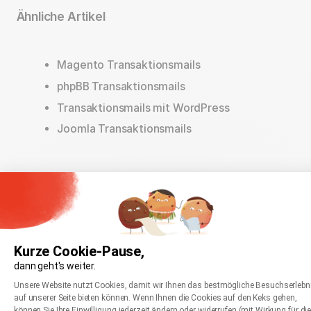
Ähnliche Artikel
Magento Transaktionsmails
phpBB Transaktionsmails
Transaktionsmails mit WordPress
Joomla Transaktionsmails
War dieser Artikel hilfreich?
Kurze Cookie-Pause,
Ja
dann geht's weiter.
Einwilligungsmanagementplattform: Passen Sie
Nein
Axeptio consent
Unsere Website nutzt Cookies, damit wir Ihnen das bestmögliche Besuchserlebn
auf unserer Seite bieten können. Wenn Ihnen die Cookies auf den Keks gehen,
können Sie Ihre Einwilligung jederzeit ändern oder widerrufen (mit Wirkung für di