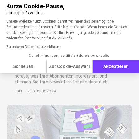
Kurze Cookie-Pause,
dann geht's weiter.
Einwilligungsmanagementplattform: Passen Sie
Axeptio consent
Unsere Website nutzt Cookies, damit wir Ihnen das bestmögliche
Besuchserlebnis auf unserer Seite bieten können. Wenn Ihnen die Cookies
auf den Keks gehen, können Sie Ihre Einwilligung jederzeit ändern oder
widerrufen (mit Wirkung für die Zukunft).
Zu unserer Datenschutzerklärung
Anmeldung zu verschiedenen Newsletter-
Genehmigungen, zertifiziert durch
Themen: Stichworte machen es möglich
Schließen
Zur Cookie-Auswahl
Akzeptieren
Finden Sie mithilfe der neuen Anmeldeformulare
heraus, was Ihre Abonnenten interessiert, und
stimmen Sie Ihre Newsletter-Inhalte darauf ab!
Julia
·
25. August 2020