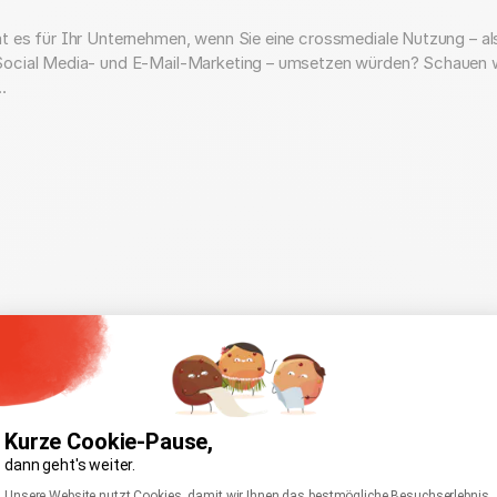
t es für Ihr Unternehmen, wenn Sie eine crossmediale Nutzung – al
ocial Media- und E-Mail-Marketing – umsetzen würden? Schauen w
…
Kurze Cookie-Pause,
dann geht's weiter.
Einwilligungsmanagementplattform: Passen Sie I
Axeptio consent
Unsere Website nutzt Cookies, damit wir Ihnen das bestmögliche Besuchserlebnis