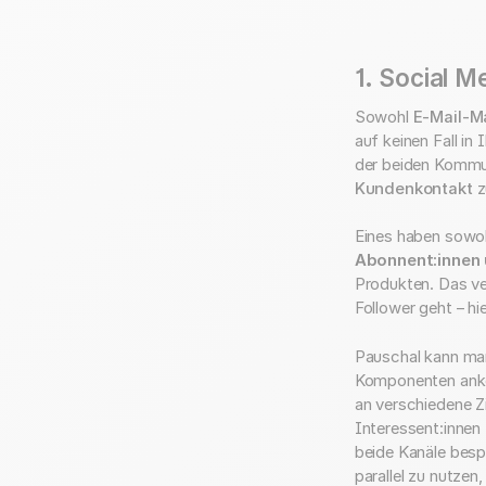
1. Social M
Sowohl
E-Mail-M
auf keinen Fall i
der beiden Kommun
Kundenkontakt
z
Eines haben sowo
Abonnent:innen 
Produkten. Das ve
Follower geht – h
Pauschal kann man 
Komponenten anko
an verschiedene Zi
Interessent:innen
beide Kanäle bespi
parallel zu nutze