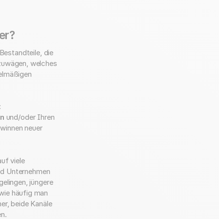
er?
Bestandteile, die
abzuwägen, welches
gelmäßigen
:
en
und/oder Ihren
ewinnen neuer
uf viele
nd Unternehmen
gelingen, jüngere
 wie häufig man
her, beide Kanäle
en.