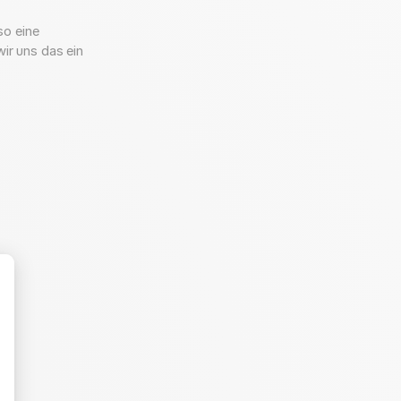
so eine
ir uns das ein
hre Optionen an