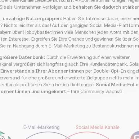
 über viele Kanäle dieselbe Botschaft – Abonnent:innen kriegen rege
e Sie als Unternehmen verfolgen und
behalten Sie dadurch stärker
m, unzählige Nutzergruppen:
Haben Sie Interesse daran, einen
ne
n
? Nichts leichter als das! Auf den gängigen Social Media-Plattfor
abern über Hobbybastler:innen viele Menschen jeden Alters mit den
sten Interesse. Ergreifen Sie Ihre Chance und gewinnen Sie über So
e Sie im Nachgang durch E-Mail-Marketing zu Bestandskund:innen 
 größere Datenbank:
Durch die Erweiterung auf einen weiteren
anal vergrößert sich langfristig auch Ihre Kundendatenbank. Sola
 Einverständnis Ihrer Abonnent:innen
per
Double-Opt-In
eingeh
rversand für eine größere und erweiterte Zielgruppe nichts mehr i
er Kanäle profitieren Sie in beiden Richtungen:
Social Media-Foll
onnent:innen und umgekehrt
– Ihre Community wächst!