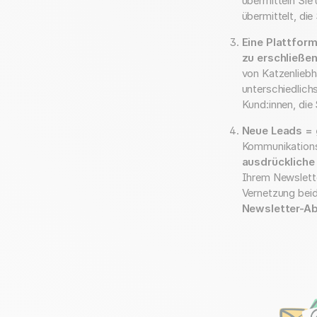
übermitteln Sie
übermittelt, di
Eine Plattfor
zu erschließe
von Katzenliebh
unterschiedlich
Kund:innen, di
Neue Leads =
Kommunikationsk
ausdrückliche
Ihrem Newslette
Vernetzung beid
Newsletter-Ab