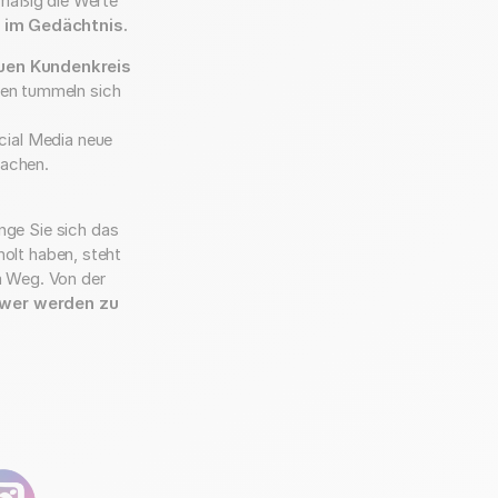
lmäßig die Werte
 im Gedächtnis.
uen Kundenkreis
men tummeln sich
cial Media neue
machen.
nge Sie sich das
olt haben, steht
m Weg. Von der
ower werden zu