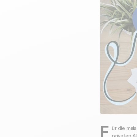
F
ür die mei
privaten A