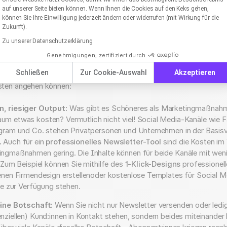
auf unserer Seite bieten können. Wenn Ihnen die Cookies auf den Keks gehen,
können Sie Ihre Einwilligung jederzeit ändern oder widerrufen (mit Wirkung für die
Zukunft).
e Gründe, die für eine crossmediale Market
Zu unserer Datenschutzerklärung
sprechen
Genehmigungen, zertifiziert durch
s sich, einen Blick auf die Vorteile der Kombination E-Mail-Marketi
Schließen
Zur Cookie-Auswahl
Akzeptieren
wir uns anschließend damit beschäftigen können, wie Sie Ihre cros
ten angehen können:
, riesiger Output:
Was gibt es Schöneres als Marketingmaßnahme
m etwas kosten? Vermutlich nicht viel! Social Media-Kanäle wie 
gram und Co. stehen Privatpersonen und Unternehmen in der Basis
.
Auch für ein
professionelles Newsletter-Tool
sind die Kosten im 
ingmaßnahmen gering. Die Inhalte können für beide Kanäle mit we
. Zum Beispiel können Sie mithilfe des
1-Klick-Designs
professionell
enen Firmendesign erstellenoder kostenlose Templates für Social 
ne zur Verfügung stehen.
eine Botschaft:
Wenn Sie nicht nur Newsletter versenden oder ledig
nziellen) Kund:innen in Kontakt stehen, sondern beides miteinander