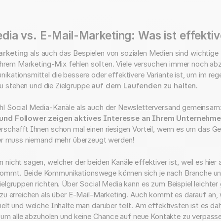
edia vs. E-Mail-Marketing: Was ist effektiv
arketing
als auch das Bespielen von sozialen Medien sind wichtige 
n Ihrem Marketing-Mix fehlen sollten. Viele versuchen immer noch 
ikationsmittel die bessere oder effektivere Variante ist, um im re
u stehen und die Zielgruppe
auf dem Laufenden zu halten.
hl Social Media-Kanäle als auch der Newsletterversand gemeinsam
und Follower zeigen aktives Interesse an Ihrem Unternehm
rschafft Ihnen schon mal einen riesigen Vorteil, wenn es um das G
ier muss niemand mehr überzeugt werden!
nicht sagen, welcher der beiden Kanäle effektiver ist, weil es hier a
mmt. Beide Kommunikationswege können sich je nach Branche u
elgruppen richten. Über Social Media kann es zum Beispiel leichter 
 zu erreichen als über E-Mail-Marketing. Auch kommt es darauf an,
elt und welche Inhalte man darüber teilt. Am effektivsten ist es da
n, um alle abzuholen und keine Chance auf neue Kontakte zu verpass