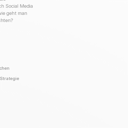
h Social Media
wie geht man
chten?
echen
-Strategie