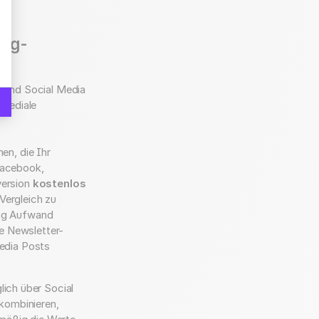
ing-
ng und Social Media
smediale
n, die Ihr
Facebook,
version
kostenlos
Vergleich zu
nig Aufwand
e Newsletter-
Media Posts
lich über Social
 kombinieren,