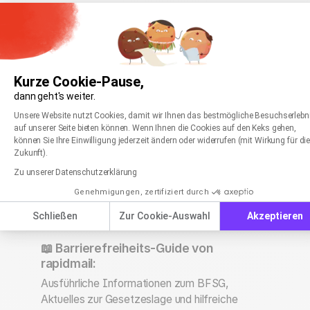
In jedem Fall:
Wir finden, das Versenden von
barrierefreien Newslettern ist ein absoluter Gewinn – egal,
ob Sie unmittelbar vom BFSG betroffen sind oder nicht.
Indem Sie Ihr E-Mail-Marketing barrierefrei gestalten,
Kurze Cookie-Pause,
gewähren Sie allen Ihren Kontakten den gleichen Zugang
dann geht's weiter.
zu Ihren Inhalten und verbessern die Nutzererfahrung.
Einwilligungsmanagementplattform: Passen Sie
Axeptio consent
Unsere Website nutzt Cookies, damit wir Ihnen das bestmögliche Besuchserlebn
Außerdem verbessern Sie die Reichweite und Lesbarkeit
auf unserer Seite bieten können. Wenn Ihnen die Cookies auf den Keks gehen,
Ihrer Inhalte.
können Sie Ihre Einwilligung jederzeit ändern oder widerrufen (mit Wirkung für di
Zukunft).
Zu unserer Datenschutzerklärung
Genehmigungen, zertifiziert durch
Schließen
Zur Cookie-Auswahl
Akzeptieren
📖 Barrierefreiheits-Guide von
rapidmail:
Ausführliche Informationen zum BFSG,
Aktuelles zur Gesetzeslage und hilfreiche