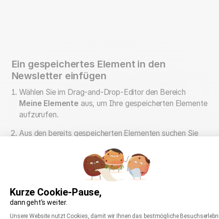
Ein gespeichertes Element in den
Newsletter einfügen
Wählen Sie im Drag-and-Drop-Editor den Bereich
Meine Elemente
aus, um Ihre gespeicherten Elemente
aufzurufen.
Aus den bereits gespeicherten Elementen suchen Sie
das gewünschte aus und ziehen es an die
entsprechende Position in Ihrem Newsletter-Entwurf.
Kurze Cookie-Pause,
dann geht's weiter.
Einwilligungsmanagementplattform: Passen Sie
Ähnliche Artikel
Axeptio consent
Unsere Website nutzt Cookies, damit wir Ihnen das bestmögliche Besuchserlebn