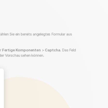
hlen Sie ein bereits angelegtes Formular aus
er
Fertige Komponenten
>
Captcha
. Das Feld
der Vorschau sehen können.
hre Optionen an