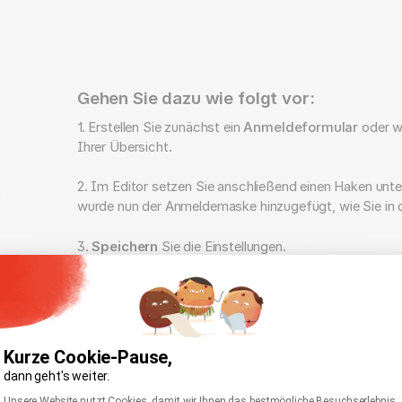
Gehen Sie dazu wie folgt vor:
1. Erstellen Sie zunächst ein
Anmeldeformular
oder wä
Ihrer Übersicht.
2. Im Editor setzen Sie anschließend einen Haken unt
wurde nun der Anmeldemaske hinzugefügt, wie Sie in 
3.
Speichern
Sie die Einstellungen.
Kurze Cookie-Pause,
dann geht's weiter.
Einwilligungsmanagementplattform: Passen Sie I
Axeptio consent
Unsere Website nutzt Cookies, damit wir Ihnen das bestmögliche Besuchserlebnis