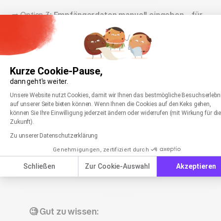
➡️ Option 3:
Empfängerdaten manuell eingeben – für
den Import einzelner Kontakte
Kurze Cookie-Pause,
dann geht's weiter.
Was passiert beim Import mit mehrfach
Einwilligungsmanagementplattform: Passen Sie
Axeptio consent
Unsere Website nutzt Cookies, damit wir Ihnen das bestmögliche Besuchserlebn
vorhandenen E-Mail-Adressen?
auf unserer Seite bieten können. Wenn Ihnen die Cookies auf den Keks gehen,
können Sie Ihre Einwilligung jederzeit ändern oder widerrufen (mit Wirkung für di
Jede E-Mail-Adresse wird standardmäßig nur
einmal
Zukunft).
eingespielt. Dubletten oder Adressen mit falscher Syntax
Zu unserer Datenschutzerklärung
(z. B. fehlendes @-Zeichen) werden nicht hinzugefügt.
Daher kann es eine
Differenz zwischen der Anzahl der
Genehmigungen, zertifiziert durch
importierten Adressen in der Empfängerliste und der
Schließen
Zur Cookie-Auswahl
Akzeptieren
Anzahl in der Ursprungsdatei
geben.
🧐 Gut zu wissen: