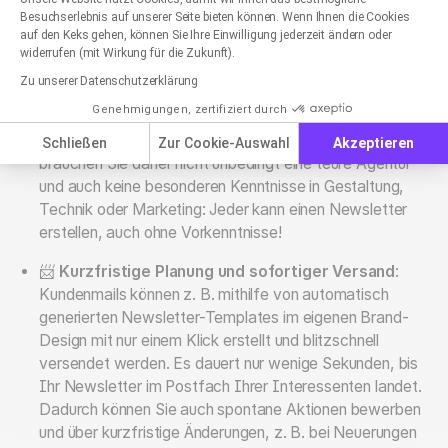
Axeptio consent
liebevoll gestaltet.
Besuchserlebnis auf unserer Seite bieten können. Wenn Ihnen die Cookies
auf den Keks gehen, können Sie Ihre Einwilligung jederzeit ändern oder
🖌️
Einfaches Erstellen der Mailings
: Je nachdem,
widerrufen (mit Wirkung für die Zukunft).
wie professionell Ihr Mailing aufgebaut sein soll, können
Zu unserer Datenschutzerklärung
Sie Ihre E-Mails mit einer guten
Newsletter-Software
Genehmigungen, zertifiziert durch
schon innerhalb weniger Minuten gestalten und
versenden. Um einen
Newsletter zu erstellen
,
Schließen
Zur Cookie-Auswahl
Akzeptieren
brauchen Sie daher nicht unbedingt eine teure Agentur
und auch keine besonderen Kenntnisse in Gestaltung,
Technik oder Marketing: Jeder kann einen Newsletter
erstellen, auch ohne Vorkenntnisse!
📨
Kurzfristige Planung und sofortiger Versand
:
Kundenmails können z. B. mithilfe von automatisch
generierten Newsletter-Templates im eigenen Brand-
Design mit nur einem Klick erstellt und blitzschnell
versendet werden. Es dauert nur wenige Sekunden, bis
Ihr Newsletter im Postfach Ihrer Interessenten landet.
Dadurch können Sie auch spontane Aktionen bewerben
und über kurzfristige Änderungen, z. B. bei Neuerungen