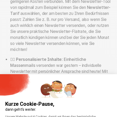
geringeren Kosten verbunden. Mit dem Newsletter-Tool
von rapidmail zum Beispiel können Sie den
Newsletter-
Tarif
auswählen, der am besten zu Ihren Bedürfnissen
passt: Zahlen Sie z. B. nur pro Versand, also wenn Sie
auch wirklich einen Newsletter versenden, oder nutzen
Sie unsere praktische Newsletter-Flatrate, die Sie
monatlich kündigen können und bei der Sie jeden Monat
so viele Newsletter versenden können, wie Sie
möchten!
🙋‍♂️
Personalisierte Inhalte
:
Einheitliche
Massenmails
versenden war gestern – individuelle
Newsletter mit persönlicher Ansprache sind heute! Mit
wenigen Klicks können Sie Ihre Kunden im Newsletter
z. B. jeweils mit dem Vor- bzw. Nachnamen begrüßen,
ihre zuletzt gekauften Produktnamen erwähnen,
individuelle Gutscheincodes
einbauen oder ihnen an
ihrem Geburtstag
automatisch Geburtstagsgrüße
Kurze Cookie-Pause,
zusenden
. Für Ihre Kunden sehen Ihre E-Mails aus, als
dann geht's weiter.
hätten Sie sie für jeden Empfänger individuell und
Einwilligungsmanagementplattform: Passen Sie
Unsere Website nutzt Cookies, damit wir Ihnen das bestmögliche