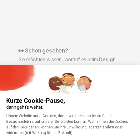
👀 Schon gesehen?
Sie möchten wissen, worauf es beim
Design
Ihres Newsletters
wirklich ankommt? Nichts
leichter als das - unsere Content Managerin
Wiebke zeigt Ihnen in diesem Video, wie Sie
Ihre Kontakte mit toll gestalteten Newslettern
vom Hocker hauen. Film ab! 🎬
Kurze Cookie-Pause,
dann geht's weiter.
Einwilligungsmanagementplattform: Passen Sie
Axeptio consent
Unsere Website nutzt Cookies, damit wir Ihnen das bestmögliche
Besuchserlebnis auf unserer Seite bieten können. Wenn Ihnen die Cookies
auf den Keks gehen, können Sie Ihre Einwilligung jederzeit ändern oder
widerrufen (mit Wirkung für die Zukunft).