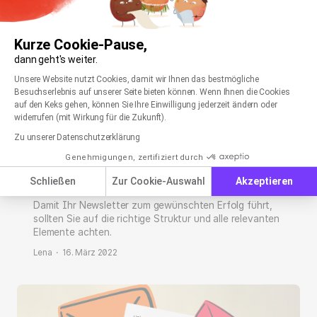
Julia
·
21. März 2022
Kurze Cookie-Pause,
dann geht's weiter.
Einwilligungsmanagementplattform: Passen Sie
Axeptio consent
Unsere Website nutzt Cookies, damit wir Ihnen das bestmögliche
Besuchserlebnis auf unserer Seite bieten können. Wenn Ihnen die Cookies
auf den Keks gehen, können Sie Ihre Einwilligung jederzeit ändern oder
widerrufen (mit Wirkung für die Zukunft).
Zu unserer Datenschutzerklärung
Genehmigungen, zertifiziert durch
Newsletter-Aufbau: Alle wichtigen
Bestandteile einer erfolgreichen E-Mail
Schließen
Zur Cookie-Auswahl
Akzeptieren
Damit Ihr Newsletter zum gewünschten Erfolg führt,
sollten Sie auf die richtige Struktur und alle relevanten
Elemente achten.
Lena
·
16. März 2022