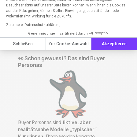
Axeptio consent
Besuchserlebnis auf unserer Seite bieten können. Wenn Ihnen die Cookies
❤️ Welche Interessen, Lebensumstände und
auf den Keks gehen, können Sie Ihre Einwilligung jederzeit ändern oder
Bedürfnisse prägen die Persona?
widerrufen (mit Wirkung für die Zukunft).
Zu unserer Datenschutzerklärung
✅ Welche Kriterien müssen erfüllt sein, damit sich die
Persona für mein Angebot entscheidet?
Genehmigungen, zertifiziert durch
Schließen
Zur Cookie-Auswahl
Akzeptieren
👀 Schon gewusst? Das sind Buyer
Personas
Buyer Personas sind
fiktive, aber
realitätsnahe Modelle „typischer“
Kund:innen.
Ihnen werden konkrete