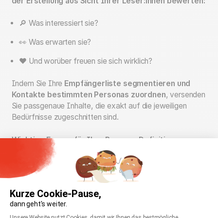
der Erstellung aus Sicht Ihrer Leser:innen bewerten:
🔎 Was interessiert sie?
👀 Was erwarten sie?
❤️ Und worüber freuen sie sich wirklich?
Indem Sie Ihre
Empfängerliste segmentieren und
Kontakte bestimmten Personas zuordnen
, versenden
Sie passgenaue Inhalte, die exakt auf die jeweiligen
Bedürfnisse zugeschnitten sind.
Wichtige Fragen für Ihre Persona-Definition:
✨ Wofür steht mein Unternehmen?
👥 Für welche Kund:innen ist mein Angebot relevant?
Kurze Cookie-Pause,
🎯 Welche Ziele verfolge ich mit meinem E-Mail-
dann geht's weiter.
Marketing?
Einwilligungsmanagementplattform: Passen Sie
Unsere Website nutzt Cookies, damit wir Ihnen das bestmögliche